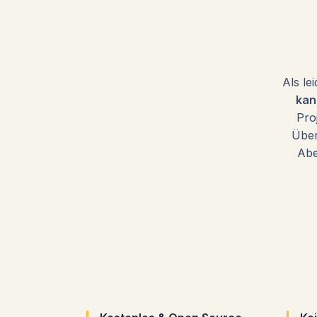
Als le
kan
Pro
Über
Abe