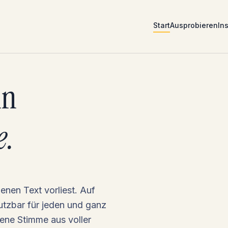
Start
Ausprobieren
Ins
in
e.
nen Text vorliest. Auf
nutzbar für jeden und ganz
ene Stimme aus voller