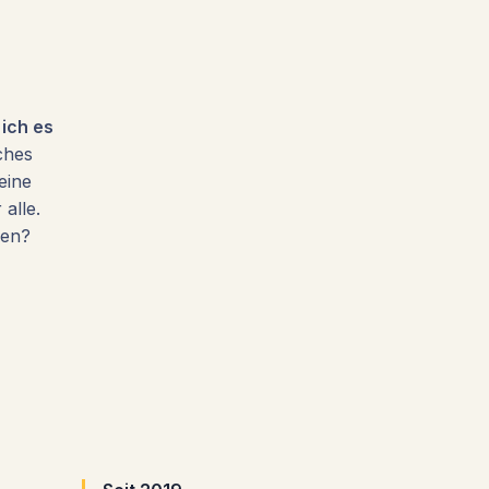
 ich es
ches
eine
alle.
ken?